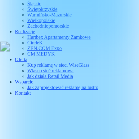
Śląskie
Świętokrzyskie
Warmińsko-Mazurskie
Wielkopolskie
Zachodniopomorskie
Realizacje
Hartbex Apartamenty Zamkowe
CircleK
ZEN.COM Expo
CM MEDYK
Oferta
Kup reklamę w sieci WiseGlass
Własna sieć reklamowa
Jak działa Retail Media
Wsparcie
Jak zaprojektować reklamę na lustro
Kontakt