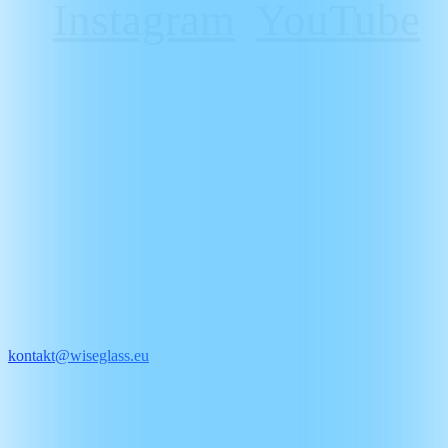
Instagram
YouTube
WiseGlass sp. z o.o.
Zaczernie 190F
36-062 Zaczernie
KRS:
0000684686
NIP:
PL 813 37 49 103
BDO:
000544273
REGON:
367653835
Biuro:
+48
507 207 802
kontakt@wiseglass.eu
Sprzedaż reklamy:
Tomasz