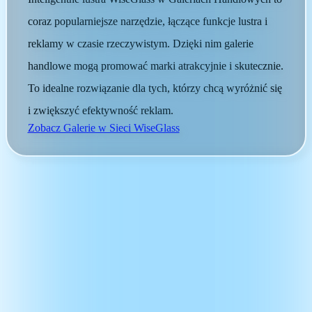
coraz popularniejsze narzędzie, łączące funkcje lustra i
reklamy w czasie rzeczywistym. Dzięki nim galerie
handlowe mogą promować marki atrakcyjnie i skutecznie.
To idealne rozwiązanie dla tych, którzy chcą wyróżnić się
i zwiększyć efektywność reklam.
Zobacz Galerie w Sieci WiseGlass