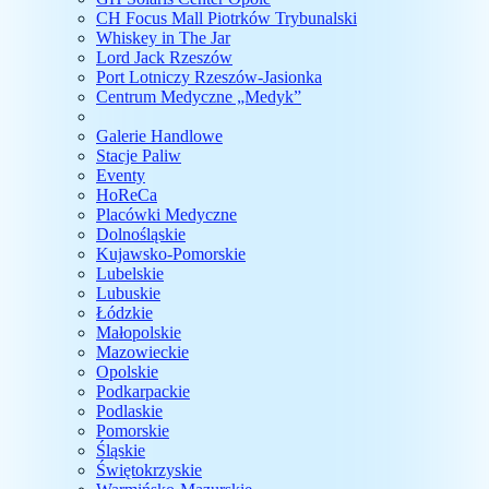
CH Focus Mall Piotrków Trybunalski
Whiskey in The Jar
Lord Jack Rzeszów
Port Lotniczy Rzeszów-Jasionka
Centrum Medyczne „Medyk”
Galerie Handlowe
Stacje Paliw
Eventy
HoReCa
Placówki Medyczne
Dolnośląskie
Kujawsko-Pomorskie
Lubelskie
Lubuskie
Łódzkie
Małopolskie
Mazowieckie
Opolskie
Podkarpackie
Podlaskie
Pomorskie
Śląskie
Świętokrzyskie