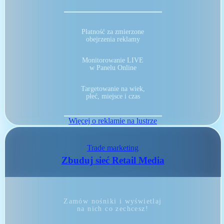
Płatność za zmierzone
obejrzenia reklamy
Monitorowanie LIVE
w Panelu Online
Targetowanie na wiek,
płeć, miejsce i czas
Więcej o reklamie na lustrze
Trade marketing
Zbuduj sieć Retail Media
Zamów nośniki i wyświetlaj
na nich co zechcesz!