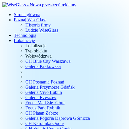
Strona główna
Poznaj WiseGlass
Historia firmy
Ludzie WiseGlass
Technologia
Lokalizacje
Lokalizacje
Typ obiektu
Województwa
CH Blue City Warszawa
Galeria Krakowska
CH Posnania Poznań
Galeria Przymorze Gdańsk
Galeria Vivo Lublin
Galeria Rzeszów
Focus Mall Zie. Góra
Focus Park Rybnik
CH Platan Zabrze
Galeria Pogoria Dąbrowa Górnicza
CH Karolinka Opole
GH Solaris Center Opole