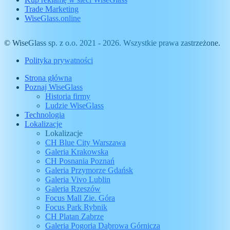
Trade Marketing
WiseGlass.online
© WiseGlass sp. z o.o. 2021 - 2026. Wszystkie prawa zastrzeżone.
Polityka prywatności
Strona główna
Poznaj WiseGlass
Historia firmy
Ludzie WiseGlass
Technologia
Lokalizacje
Lokalizacje
CH Blue City Warszawa
Galeria Krakowska
CH Posnania Poznań
Galeria Przymorze Gdańsk
Galeria Vivo Lublin
Galeria Rzeszów
Focus Mall Zie. Góra
Focus Park Rybnik
CH Platan Zabrze
Galeria Pogoria Dąbrowa Górnicza