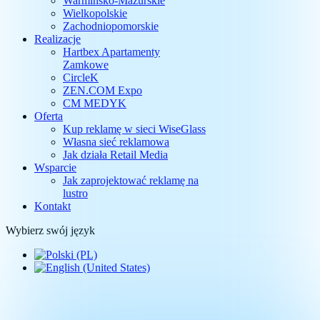
Warmińsko-Mazurskie
Wielkopolskie
Zachodniopomorskie
Realizacje
Hartbex Apartamenty
Zamkowe
CircleK
ZEN.COM Expo
CM MEDYK
Oferta
Kup reklamę w sieci WiseGlass
Własna sieć reklamowa
Jak działa Retail Media
Wsparcie
Jak zaprojektować reklamę na
lustro
Kontakt
Wybierz swój język