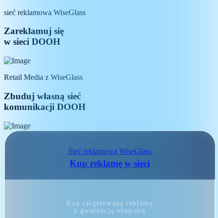
sieć reklamowa WiseGlass
Zareklamuj się
w sieci DOOH
Retail Media z WiseGlass
Zbuduj własną sieć
komunikacji DOOH
Sieć reklamowa WiseGlass
Kup reklamę w sieci
Kup targetowaną reklamę
z gwarancją obejrzeń