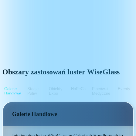
Obszary zastosowań luster WiseGlass
Galerie
Stacje
Obiekty
HoReCa
Placówki
Eventy
Handlowe
Paliw
Expo
Medyczne
Galerie Handlowe
Inteligentne lustra WiseGlass w Galeriach Handlowych to