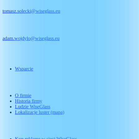
+48
692 633 954
tomasz.solecki@wiseglass.eu
Adam
+48
601 812 847
adam.wojdylo@wiseglass.eu
Informacje
Wsparcie
WiseGlass
O firmie
Historia firmy
Ludzie WiseGlass
Lokalizacje luster (mapa)
Oferta
Kup reklamę w sieci WiseGlass