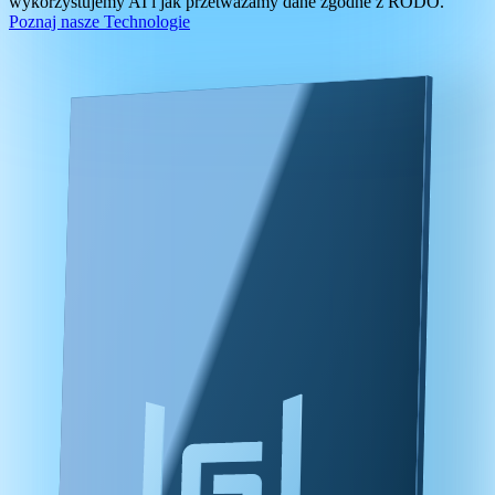
wykorzystujemy AI i jak przetważamy dane zgodne z RODO.
Poznaj nasze Technologie