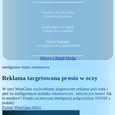
Zarabiasz na sprzedaży
targowanych reklam
Kontrolujesz co, gdzie
i komu się wyświetla
Digital Signange
z inteligentnym targetowaniem
Więcej o Retail Media
inteligentne lustra reklamowe
Reklama targetowana prosto w oczy
W sieci WiseGlass wyświetlamy
targetowane reklamy pod wiek i
płeć na inteligentnym nośniku reklamowym
, którym jest lustro! Jak
to możliwe? Dzięki szcztucznej inteligencji połączyliśmy DOOH z
mobile!
Poznaj WiseGlass bliżej