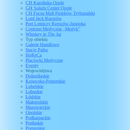
CH Karolinka Opole
GH Solaris Center Opole
CH Focus Mall Piotrków Trybunalski
Lord Jack Rzeszów
Port Lotniczy Rzeszów-Jasionka
Centrum Medyczne „Medyk”
Whiskey in The Jar
Typ obiektu
Galerie Handlowe
Stacje Paliw
HoReCa
Placówki Medyczne
Eventy
Województwa
Dolnośląskie
Kujawsko-Pomorskie
Lubelskie
Lubuskie
Łódzkie
Małopolskie
Mazowieckie
Opolskie
Podkarpackie
Podlaskie
Pomorskie