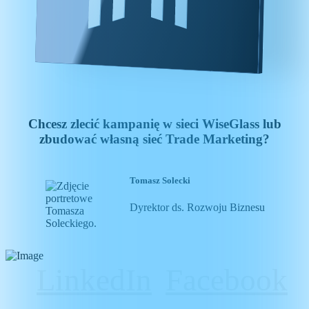
Chcesz zlecić
kampanię w sieci WiseGlass
lub
zbudować
własną sieć Trade Marketing?
Tomasz Solecki
Dyrektor ds. Rozwoju Biznesu
Skontaktuj się ze mną
+48
692 633 954
LinkedIn
Facebook